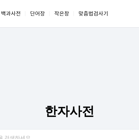
백과사전
단어장
작은창
맞춤법검사기
|
|
|
한자사전